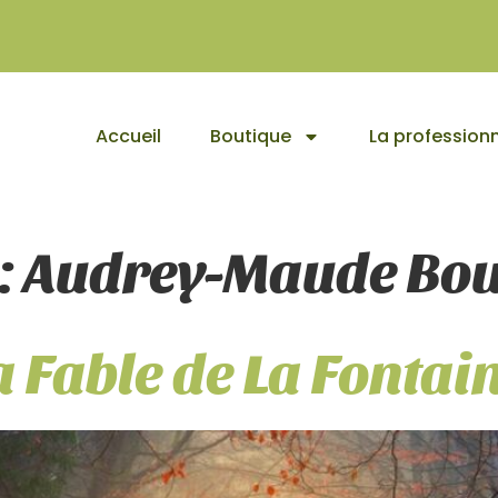
Accueil
Boutique
La professionn
:
Audrey-Maude Bou
la Fable de La Fontai