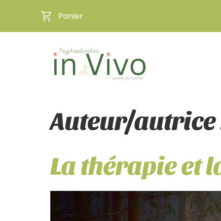
Panier
Auteur/autrice 
La thérapie et 