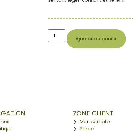
sentant léger, confiant et serein.
Ajouter au panier
IGATION
ZONE CLIENT
ueil
Mon compte
tique
Panier