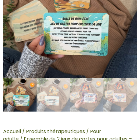
Accueil
/
Produits thérapeutiques
/
Pour
adulte
/ Ensemble de 2 jeux de cartes pour adultes –